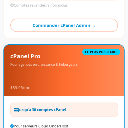
Comptes revendeurs non inclus
Commander cPanel Admin →
LE PLUS POPULAIRE
cPanel Pro
Pour agences en croissance & hébergeurs
$39.95
/mo
Jusqu'à 30 comptes cPanel
Pour serveurs Cloud UnderHost