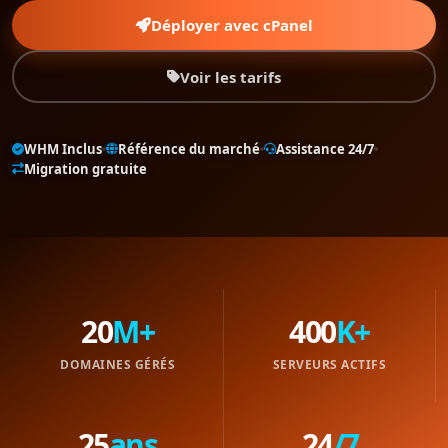
Déployer avec cPanel
Voir les tarifs
WHM Inclus
Référence du marché
Assistance 24/7
Migration gratuite
20
M+
400
K+
DOMAINES GÉRÉS
SERVEURS ACTIFS
25
ans
24
/7