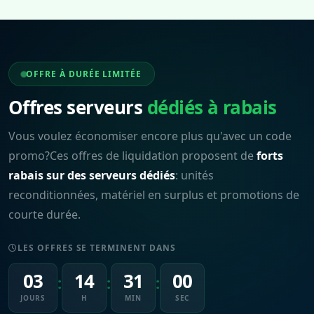
OFFRE À DURÉE LIMITÉE
Offres serveurs
dédiés à rabais
Vous voulez économiser encore plus qu'avec un code
promo?Ces offres de liquidation proposent de
forts
rabais sur des serveurs dédiés
: unités
reconditionnées, matériel en surplus et promotions de
courte durée.
LES OFFRES SE TERMINENT DANS
03
14
30
58
:
:
:
JOURS
H
MIN
SEC