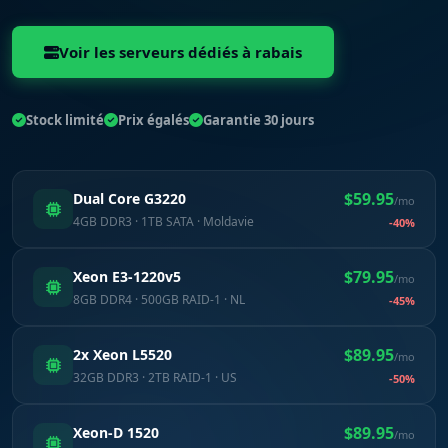
Voir les serveurs dédiés à rabais
Stock limité
Prix égalés
Garantie 30 jours
$59.95
Dual Core G3220
/mo
4GB DDR3 · 1TB SATA · Moldavie
-40%
$79.95
Xeon E3-1220v5
/mo
8GB DDR4 · 500GB RAID-1 · NL
-45%
$89.95
2x Xeon L5520
/mo
32GB DDR3 · 2TB RAID-1 · US
-50%
$89.95
Xeon-D 1520
/mo