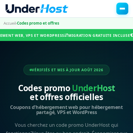
Accueil
›
Codes promo et offres
EB, VPS ET WORDPRESS
MIGRATION GRATUITE INCLUSE
DISPONIB
VÉRIFIÉS ET MIS À JOUR AOÛT 2026
Codes promo
UnderHost
et offres officielles
Coupons d'hébergement web pour hébergement
partagé, VPS et WordPress
Vous cherchez un code promo UnderHost qui