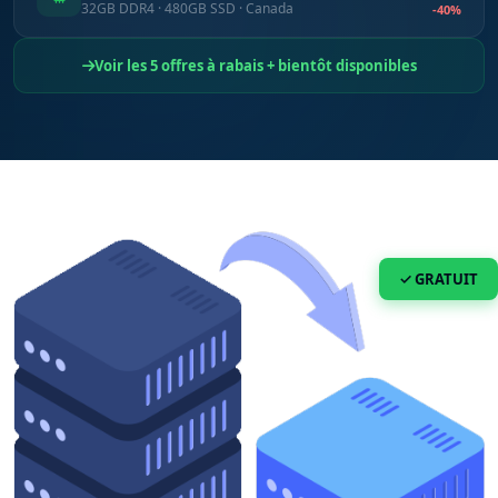
32GB DDR4 · 480GB SSD · Canada
-40%
Voir les 5 offres à rabais + bientôt disponibles
✓ GRATUIT